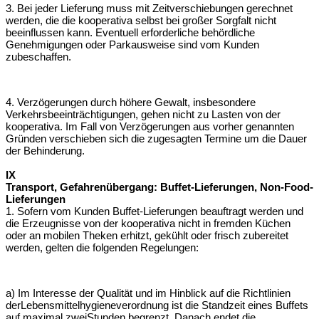
3. Bei jeder Lieferung muss mit Zeitverschiebungen gerechnet
werden, die die
kooperativa selbst bei großer Sorgfalt nicht
beeinflussen kann. Eventuell
erforderliche behördliche
Genehmigungen oder Parkausweise sind vom Kunden
zu
beschaffen.
4. Verzögerungen durch höhere Gewalt, insbesondere
Verkehrsbeeinträchtigungen,
gehen nicht zu Lasten von der
kooperativa. Im Fall von Verzögerungen aus
vorher genannten
Gründen verschieben sich die zugesagten Termine um die Dauer
der Behinderung.
IX
Transport, Gefahrenübergang: Buffet-Lieferungen, Non-Food-
Lieferungen
1. Sofern vom Kunden Buffet-Lieferungen beauftragt werden und
die Erzeugnisse
von der kooperativa nicht in fremden Küchen
oder an mobilen Theken erhitzt,
gekühlt oder frisch zubereitet
werden, gelten die folgenden Regelungen:
a) Im Interesse der Qualität und im Hinblick auf die Richtlinien
der
Lebensmittelhygieneverordnung ist die Standzeit eines Buffets
auf maximal zwei
Stunden begrenzt. Danach endet die