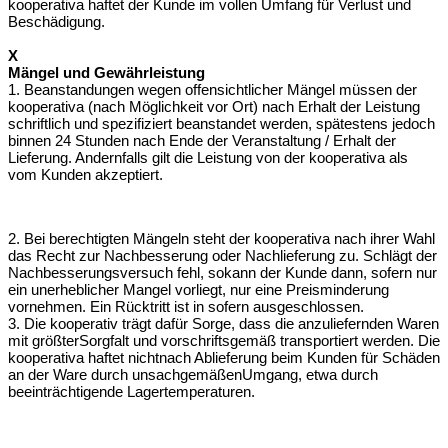
kooperativa haftet der Kunde im vollen Umfang für Verlust und
Beschädigung.
X
Mängel und Gewährleistung
1. Beanstandungen wegen offensichtlicher Mängel müssen der
kooperativa (nach
Möglichkeit vor Ort) nach Erhalt der Leistung
schriftlich und spezifiziert
beanstandet werden, spätestens jedoch
binnen 24 Stunden nach Ende der Veranstaltung / Erhalt der
Lieferung. Andernfalls gilt die Leistung von der
kooperativa als
vom Kunden akzeptiert.
2. Bei berechtigten Mängeln steht der kooperativa nach ihrer Wahl
das Recht zur
Nachbesserung oder Nachlieferung zu. Schlägt der
Nachbesserungsversuch fehl, so
kann der Kunde dann, sofern nur
ein unerheblicher Mangel vorliegt, nur eine
Preisminderung
vornehmen. Ein Rücktritt ist in sofern ausgeschlossen.
3. Die kooperativ trägt dafür Sorge, dass die anzuliefernden Waren
mit größter
Sorgfalt und vorschriftsgemäß transportiert werden. Die
kooperativa haftet nicht
nach Ablieferung beim Kunden für Schäden
an der Ware durch unsachgemäßen
Umgang, etwa durch
beeinträchtigende Lagertemperaturen.