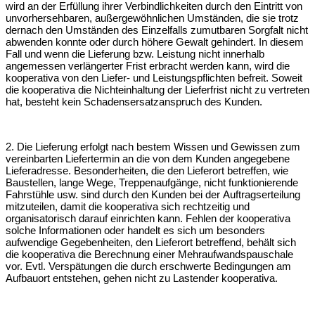
wird an der Erfüllung ihrer Verbindlichkeiten durch den
Eintritt von
unvorhersehbaren, außergewöhnlichen Umständen, die sie trotz
der
nach den Umständen des Einzelfalls zumutbaren Sorgfalt nicht
abwenden konnte
oder durch höhere Gewalt gehindert. In diesem
Fall und wenn die Lieferung bzw.
Leistung nicht innerhalb
angemessen verlängerter Frist erbracht werden kann, wird
die
kooperativa von den Liefer- und Leistungspflichten befreit. Soweit
die
kooperativa die Nichteinhaltung der Lieferfrist nicht zu vertreten
hat, besteht kein
Schadensersatzanspruch des Kunden.
2. Die Lieferung erfolgt nach bestem Wissen und Gewissen zum
vereinbarten
Liefertermin an die von dem Kunden angegebene
Lieferadresse. Besonderheiten,
die den Lieferort betreffen, wie
Baustellen, lange Wege, Treppenaufgänge,
nicht funktionierende
Fahrstühle usw. sind durch den Kunden bei der
Auftragserteilung
mitzuteilen, damit die kooperativa sich rechtzeitig und
organisatorisch darauf einrichten kann. Fehlen der kooperativa
solche
Informationen oder handelt es sich um besonders
aufwendige Gegebenheiten, den
Lieferort betreffend, behält sich
die kooperativa die Berechnung einer
Mehraufwandspauschale
vor. Evtl. Verspätungen die durch erschwerte
Bedingungen am
Aufbauort entstehen, gehen nicht zu Lastender kooperativa.