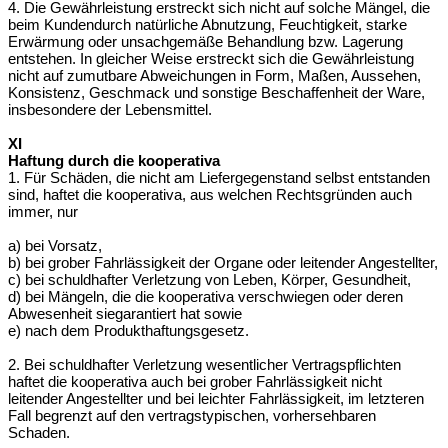
4. Die Gewährleistung erstreckt sich nicht auf solche Mängel, die
beim Kunden
durch natürliche Abnutzung, Feuchtigkeit, starke
Erwärmung oder unsachgemäße
Behandlung bzw. Lagerung
entstehen. In gleicher Weise erstreckt sich die
Gewährleistung
nicht auf zumutbare Abweichungen in Form, Maßen, Aussehen,
Konsistenz, Geschmack und sonstige Beschaffenheit der Ware,
insbesondere der
Lebensmittel.
XI
Haftung durch die kooperativa
1. Für Schäden, die nicht am Liefergegenstand selbst entstanden
sind, haftet die
kooperativa, aus welchen Rechtsgründen auch
immer, nur
a) bei Vorsatz,
b) bei grober Fahrlässigkeit der Organe oder leitender Angestellter,
c) bei schuldhafter Verletzung von Leben, Körper, Gesundheit,
d) bei Mängeln, die die kooperativa verschwiegen oder deren
Abwesenheit sie
garantiert hat sowie
e) nach dem Produkthaftungsgesetz.
2. Bei schuldhafter Verletzung wesentlicher Vertragspflichten
haftet die kooperativa
auch bei grober Fahrlässigkeit nicht
leitender Angestellter und bei leichter
Fahrlässigkeit, im letzteren
Fall begrenzt auf den vertragstypischen, vorhersehbaren
Schaden.