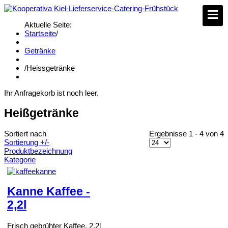
Aktuelle Seite:
Startseite
/
Getränke
/
Heissgetränke
Ihr Anfragekorb ist noch leer.
Heißgetränke
Sortiert nach
Ergebnisse 1 - 4 von 4
Sortierung +/-
Produktbezeichnung
Kategorie
Kanne Kaffee -
2,2l
Frisch gebrühter Kaffee, 2,2l