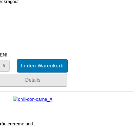
eckragout
EN!
Details
räutercreme und ...