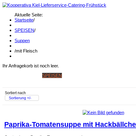
Aktuelle Seite:
Startseite
/
SPEISEN
/
Suppen
/
mit Fleisch
Ihr Anfragekorb ist noch leer.
STARTSEITE
SPEISEN
GETRÄNKE
BANKETT & WINTERK
Sortiert nach
Sortierung +/-
Paprika-Tomatensuppe mit Hackbällch