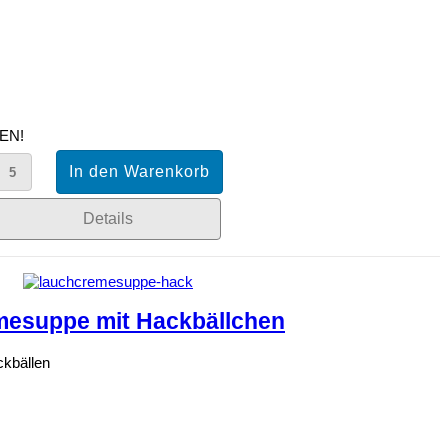
EN!
Details
mesuppe mit Hackbällchen
kbällen