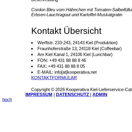
Cordon Bleu vom Hähnchen mit Tomaten-Salbeifüllu
Erbsen-Lauchragout und Kartoffel-Muskatgratin
Kontakt Übersicht
Werftstr. 233-243, 24143 Kiel (Produktion)
Fraunhoferstraße 13, 24118 Kiel (Coffeebar)
Am Kiel Kanal 1, 24106 Kiel (Lunchbar)
FON: +49 431 88 88 8 46
FAX: +49 431 88 88 8 05
E-MAIL: info[at]kooperativa.net
KONTAKTFORMULAR
Copyright © 2026 Kooperativa Kiel-Lieferservice-Ca
IMPRESSUM
|
DATENSCHUTZ
|
ADMIN
hoch