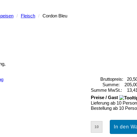
peisen
/
Fleisch
/
Cordon Bleu
WINTERKARTE
BESTELLUNG
ANFRAGEKORB
ng,
Bruttopreis:
20,5
Summe:
205,0
Summe MwSt.:
13,4
Preise / Gast
Lieferung ab 10 Person
Bestellung ab 10 Pers